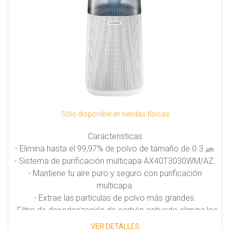
Sólo disponible en tiendas físicas
Caracteristicas
- Elimina hasta el 99,97% de polvo de tamaño de 0.3 ㎛.
- Sistema de purificación multicapa AX40T3030WM/AZ.
- Mantiene tu aire puro y seguro con purificación
multicapa.
- Extrae las partículas de polvo más grandes.
- Filtro de desodorización de carbón activado elimina los
gases nocivos.
VER DETALLES