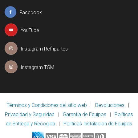
Facebook
YouTube
Instagram Refripartes
Instagram TGM
Términos y Condiciones del sitio web
|
Devoluciones
|
Privacidad y Seguridad
|
Garantía de Equipos
|
Políticas
de Entrega y Recogida
|
Políticas Instalación de Equipos