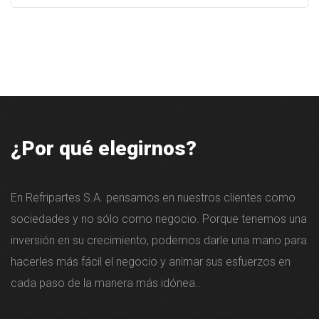
- Filtración HEPA con filtro de polvo ultrafino también
captura hasta el 99.97% del polvo ultrafino y limita las
bacterias.
¿Por qué elegirnos?
En Refripartes S.A. pensamos en nuestros clientes como
sociedades y no sólo como negocio. Porque tenemos una
inversión en su crecimiento, podemos darle una mano para
hacerles más fácil el negocio y animar sus esfuerzos en
cada paso de la manera más idónea..