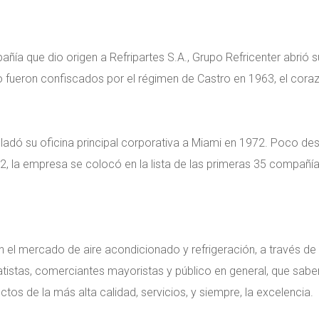
añía que dio origen a Refripartes S.A., Grupo Refricenter abrió
ero fueron confiscados por el régimen de Castro en 1963, el cor
asladó su oficina principal corporativa a Miami en 1972. Poco de
92, la empresa se colocó en la lista de las primeras 35 compañí
el mercado de aire acondicionado y refrigeración, a través de s
tistas, comerciantes mayoristas y público en general, que sab
ctos de la más alta calidad, servicios, y siempre, la excelencia.