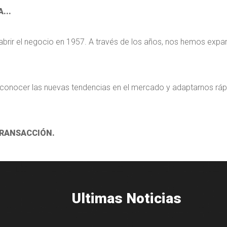
...
 abrir el negocio en 1957. A través de los años, nos hemos exp
 reconocer las nuevas tendencias en el mercado y adaptarnos r
TRANSACCIÓN.
Ultimas Noticias