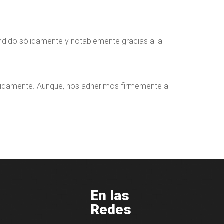
andido sólidamente y notablemente gracias a la
ápidamente. Aunque, nos adherimos firmemente a
En las
Redes