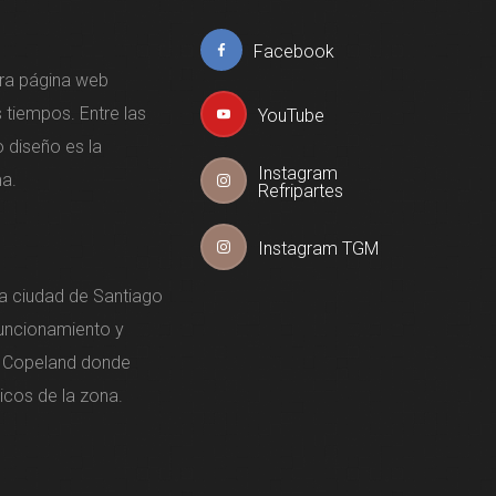
Facebook
tra página web
tiempos. Entre las
YouTube
 diseño es la
Instagram
a.
Refripartes
Instagram TGM
la ciudad de Santiago
funcionamiento y
 Copeland donde
icos de la zona.