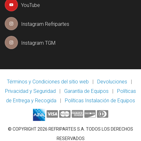
YouTube
Instagram Refripartes
Instagram TGM
Términos y Condiciones del sitio web
|
Devoluciones
|
Privacidad y Seguridad
|
Garantía de Equipos
|
Políticas
de Entrega y Recogida
|
Políticas Instalación de Equipos
© COPYRIGHT 2026 REFRIPARTES S.A. TODOS LOS DERECHOS
RESERVADOS