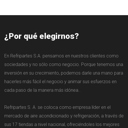
¿Por qué elegirnos?
En Refripartes S.A. pensamos en nuestros clientes como
sociedades y no sólo como negocio. Porque tenemos una
inversión en su crecimiento, podemos darle una mano para
hacerles más fácil el negocio y animar sus esfuerzos en
cada paso de la manera más idónea..
Refripartes S. A. se coloca como empresa líder en el
mercado de aire acondicionado y refrigeración, a través de
sus 17 tiendas a nivel nacional, ofreciéndoles los mejores