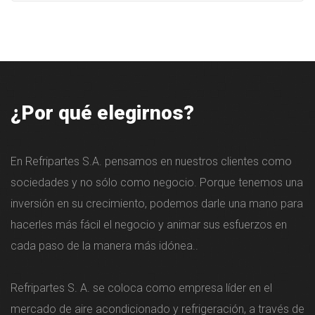
¿Por qué elegirnos?
En Refripartes S.A. pensamos en nuestros clientes como
sociedades y no sólo como negocio. Porque tenemos una
inversión en su crecimiento, podemos darle una mano para
hacerles más fácil el negocio y animar sus esfuerzos en
cada paso de la manera más idónea..
Refripartes S. A. se coloca como empresa líder en el
mercado de aire acondicionado y refrigeración, a través de