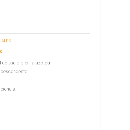
IALES
s
 de suelo o en la azotea
jo descendente
iciencia