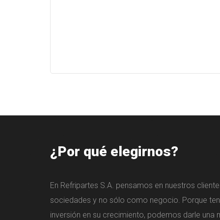
¿Por qué elegirnos?
En Refripartes S.A. pensamos en nuestros clien
sociedades y no sólo como negocio. Porque te
inversión en su crecimiento, podemos darle una