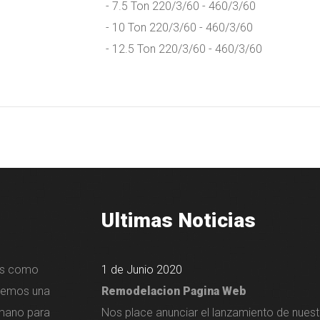
- 7.5 Ton 220/3/60 - 460/3/60
- 10 Ton 220/3/60 - 460/3/60
- 12.5 Ton 220/3/60 - 460/3/60
Ultimas Noticias
tes como
1 de Junio 2020
nemos una
Remodelacion Pagina Web
 mano para
Nos place anunciar el lanzamiento de nues